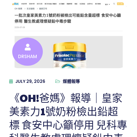
DRSHAM
JULY 29, 2026
媒體報導
《OH!爸媽》報導｜皇家
美素力1號奶粉檢出鉛超
標 食安中心籲停用 兒科專