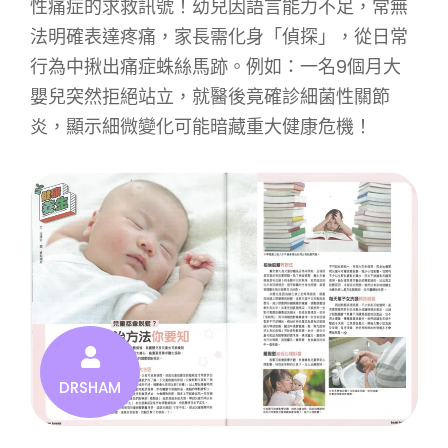
性痛症的求救訊號！幼兒因語言能力不足，常無
法明確表達疼痛，家長需化身「偵探」，從日常
行為中揪出痛症蛛絲馬跡。例如：一名9個月大
嬰兒突然拒絕站立，就醫後竟確診細菌性關節
炎，顯示細微變化可能暗藏重大健康危機！
DRSHAM