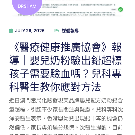
DRSHAM
JULY 29, 2026
媒體報導
《醫療健康推廣協會》報
導｜嬰兒奶粉驗出鉛超標
孩子需要驗血嗎？兒科專
科醫生教你應對方法
近日澳門當局化驗發現某品牌嬰兒配方奶粉鉛含
量超標，引起不少家長關注與疑慮。兒科專科沈
澤安醫生表示，香港嬰幼兒出現鉛中毒的機會仍
然偏低，家長毋須過分恐慌。沈醫生提醒，目前