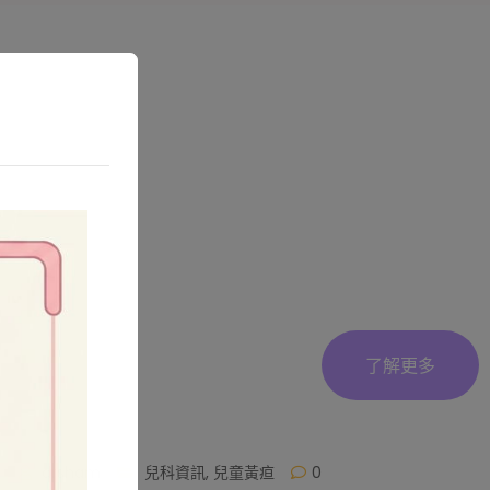
了解更多
drsham
兒科資訊
,
兒童黃疸
0