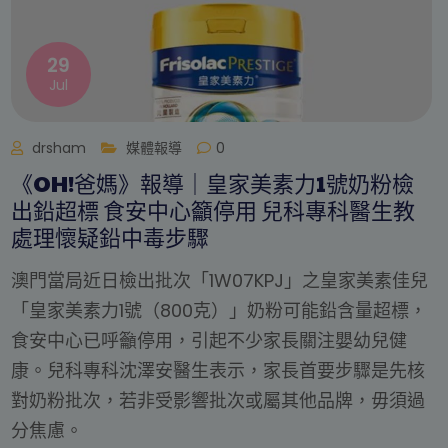
29
Jul
drsham
媒體報導
0
《醫療健康推廣協會》報導｜嬰兒奶粉驗
鉛超標 孩子需要驗血嗎？兒科專科醫生教
你應對方法
近日澳門當局化驗發現某品牌嬰兒配方奶粉鉛含量
兒
標，引起不少家長關注與疑慮。兒科專科沈澤安醫
，
表示，香港嬰幼兒出現鉛中毒的機會仍然偏低，家
毋須過分恐慌。沈醫生提醒，目前涉及事件僅為特
核
品牌特定批次的 1 號奶粉，家長應先確認產品批次
過
若飲用其他批次或品牌則毋須過慮。