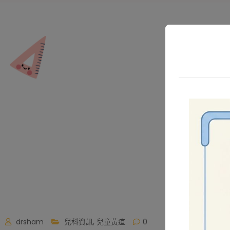
drsham
兒科資訊
,
兒童黃疸
0