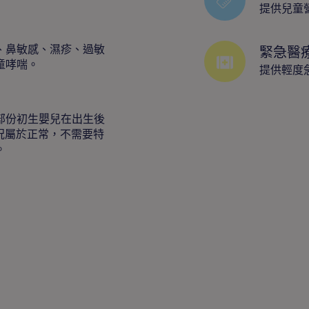
提供兒童
、鼻敏感、濕疹、過敏
緊急醫
童哮喘。
提供輕度
部份初生嬰兒在出生後
況屬於正常，不需要特
。