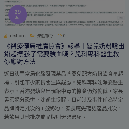
20
Mar
出
drsham
媒體報導
0
【香港家庭醫學學院】研討會：優化急性
瀉管理
超
急性腹瀉是兒科常見的臨床問題，如何選擇正確的
生
理方法至關重要。在香港家庭醫學學院（HKCFP）
長
辦的專題講座中，沈澤安醫生與在場醫療同儕探討
定
優化急性腹瀉管理的臨床策略。
，