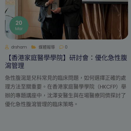
15
Jan
drsham
媒體報導
0
腹
《am730》報導：健康解碼｜兒童受鼻
感困擾 恐降低睡眠質素及專注力 新一代
炎噴鼻劑助穩控病情
處
兒童長期受鼻敏感困擾會嚴重影響睡眠質素與學習
舉
注力，甚至可能因長期張口呼吸而影響面部骨骼發
了
育。沈醫生建議，家長可使用安全性高的新一代消
噴鼻劑作為一線治療，其極低劑量的類固醇僅在局
鼻黏膜發揮作用，能有效控炎且副作用極低。