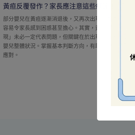
黃疸會影響孩子的智力發展嗎？
不少家長在照顧初生嬰兒時，聽到「黃疸」已經習以
為常，但當涉及「會否影響腦部發展」時，往往容易
引起擔憂。事實上，黃疸的影響並非一概而論，關鍵
在於嚴重程度及是否及時跟進與處理。理解相關風
險，有助家長更理性面對這個常見現象。