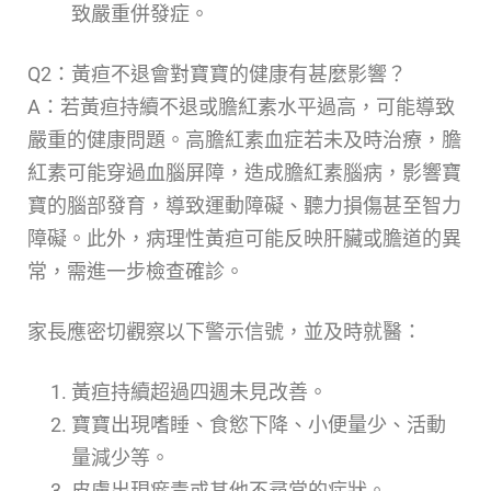
致嚴重併發症。
Q2：黃疸不退會對寶寶的健康有甚麼影響？
A：若黃疸持續不退或膽紅素水平過高，可能導致
嚴重的健康問題。高膽紅素血症若未及時治療，膽
紅素可能穿過血腦屏障，造成膽紅素腦病，影響寶
寶的腦部發育，導致運動障礙、聽力損傷甚至智力
障礙。此外，病理性黃疸可能反映肝臟或膽道的異
常，需進一步檢查確診。
家長應密切觀察以下警示信號，並及時就醫：
黃疸持續超過四週未見改善。
寶寶出現嗜睡、食慾下降、小便量少、活動
量減少等。
皮膚出現瘀青或其他不尋常的症狀。