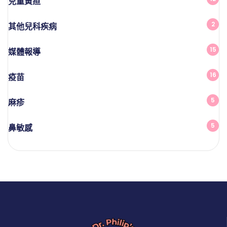
兒童黃疸
2
其他兒科疾病
15
媒體報導
16
疫苗
5
麻疹
5
鼻敏感