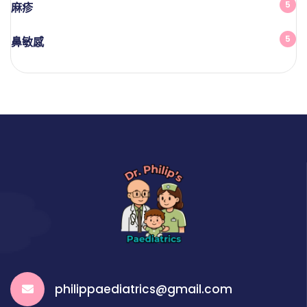
5
麻疹
5
鼻敏感
philippaediatrics@gmail.com